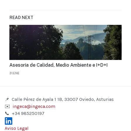
READ NEXT
Asesoría de Calidad, Medio Ambiente e I+D+I
31.ENE
📌
Calle Pérez de Ayala 1 1B, 33007 Oviedo, Asturias
✉️
ingeca@ingeca.com
📞
+34 985250197
Aviso Legal